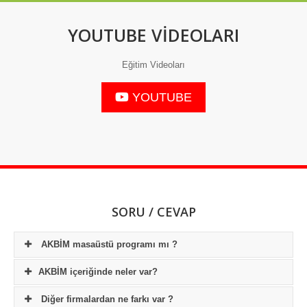
YOUTUBE VİDEOLARI
Eğitim Videoları
YOUTUBE
SORU / CEVAP
AKBİM masaüstü programı mı ?
Hayır Akbim programını internet olan her cihazdan
AKBİM içeriğinde neler var?
kullanabilirsiniz. APPLE ve GOOGLE STORE da bulunan
AKBIMOBS uygulaması indirerek bir çok işleminizi kolayca
Akbim bir eğitim kurumunun ihtiyaç duyacağı tüm programları
Diğer firmalardan ne farkı var ?